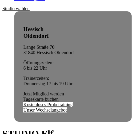
Studio wählen
Hessisch
Oldendorf
Lange Straße 70
31840 Hessisch Oldendorf
Öffnungszeiten:
6 bis 22 Uhr
Trainerzeiten:
Donnerstag 17 bis 19 Uhr
Jetzt Mitglied werden
Tageskarte buchen
Kostenloses Probetraining
Unser Wechselangebot
STUDIO Elf.