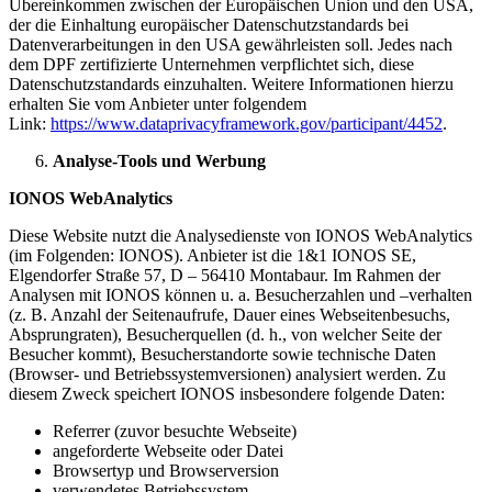
Übereinkommen zwischen der Europäischen Union und den USA,
der die Einhaltung europäischer Datenschutzstandards bei
Datenverarbeitungen in den USA gewährleisten soll. Jedes nach
dem DPF zertifizierte Unternehmen verpflichtet sich, diese
Datenschutzstandards einzuhalten. Weitere Informationen hierzu
erhalten Sie vom Anbieter unter folgendem
Link:
https://www.dataprivacyframework.gov/participant/4452
.
Analyse-Tools und Werbung
IONOS WebAnalytics
Diese Website nutzt die Analysedienste von IONOS WebAnalytics
(im Folgenden: IONOS). Anbieter ist die 1&1 IONOS SE,
Elgendorfer Straße 57, D – 56410 Montabaur. Im Rahmen der
Analysen mit IONOS können u. a. Besucherzahlen und –verhalten
(z. B. Anzahl der Seitenaufrufe, Dauer eines Webseitenbesuchs,
Absprungraten), Besucherquellen (d. h., von welcher Seite der
Besucher kommt), Besucherstandorte sowie technische Daten
(Browser- und Betriebssystemversionen) analysiert werden. Zu
diesem Zweck speichert IONOS insbesondere folgende Daten:
Referrer (zuvor besuchte Webseite)
angeforderte Webseite oder Datei
Browsertyp und Browserversion
verwendetes Betriebssystem