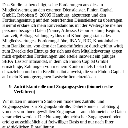
Das Studio ist berechtigt, seine Forderungen aus diesem
Mitgliedsvertrag an den externen Dienstleister, Finion Capital
GmbH, Raboisen 5, 20095 Hamburg, abzutreten und den
Forderungseinzug auf den betreffenden Dienstleister zu übertragen.
Hiermit erkläre ich mein Einverständnis mit der Weitergabe meiner
personenbezogen Daten (Name, Adresse, Geburtsdatum, Beginn,
Laufzeit, Beitragszahlungszyklus und Kündigungsstatus des
Mitgliedsvertrages, Forderungshöhe, IBAN, BIC, Kontoinhaber
zum Bankkonto, von dem der Lastschrifteinzug durchgeführt wird)
zum Zwecke des Einzugs der sich aus dem Mitgliedsvertrag gegen
mich ergebenden Forderungen und erteile insoweit ein gültiges
SEPA-Lastschriftmandat, in dem ich Finion Capital GmbH
ermächtige, Zahlungen von meinem Konto mittels Lastschrift
einzuziehen und mein Kreditinstitut anweist, die von Finion Capital
auf mein Konto gezogenen Lastschriften einzulösen..
Zutrittskontrolle und Zugangssystem (biometrische
Verfahren)
Wir nutzen in unserem Studio ein modernes Zutritts- und
Zugangssystem zur Zugangskontrolle. Dabei können – abhängig
von der von Ihnen gewählten Zugangsart – auch biometrische Daten
verarbeitet werden. Die Nutzung biometrischer Zugangsmethoden
erfolgt ausschließlich auf freiwilliger Basis und nur nach Ihrer
ausdrücklichen Einwilligung.