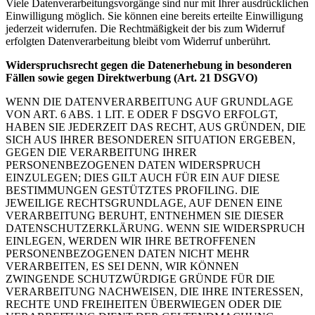
Viele Datenverarbeitungsvorgänge sind nur mit Ihrer ausdrücklichen
Einwilligung möglich. Sie können eine bereits erteilte Einwilligung
jederzeit widerrufen. Die Rechtmäßigkeit der bis zum Widerruf
erfolgten Datenverarbeitung bleibt vom Widerruf unberührt.
Widerspruchsrecht gegen die Datenerhebung in besonderen
Fällen sowie gegen Direktwerbung (Art. 21 DSGVO)
WENN DIE DATENVERARBEITUNG AUF GRUNDLAGE
VON ART. 6 ABS. 1 LIT. E ODER F DSGVO ERFOLGT,
HABEN SIE JEDERZEIT DAS RECHT, AUS GRÜNDEN, DIE
SICH AUS IHRER BESONDEREN SITUATION ERGEBEN,
GEGEN DIE VERARBEITUNG IHRER
PERSONENBEZOGENEN DATEN WIDERSPRUCH
EINZULEGEN; DIES GILT AUCH FÜR EIN AUF DIESE
BESTIMMUNGEN GESTÜTZTES PROFILING. DIE
JEWEILIGE RECHTSGRUNDLAGE, AUF DENEN EINE
VERARBEITUNG BERUHT, ENTNEHMEN SIE DIESER
DATENSCHUTZERKLÄRUNG. WENN SIE WIDERSPRUCH
EINLEGEN, WERDEN WIR IHRE BETROFFENEN
PERSONENBEZOGENEN DATEN NICHT MEHR
VERARBEITEN, ES SEI DENN, WIR KÖNNEN
ZWINGENDE SCHUTZWÜRDIGE GRÜNDE FÜR DIE
VERARBEITUNG NACHWEISEN, DIE IHRE INTERESSEN,
RECHTE UND FREIHEITEN ÜBERWIEGEN ODER DIE