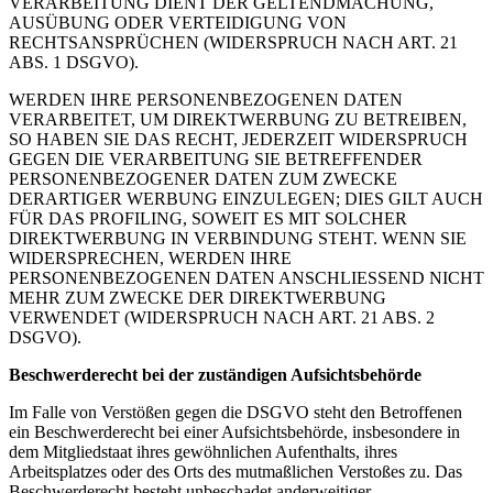
VERARBEITUNG DIENT DER GELTENDMACHUNG,
AUSÜBUNG ODER VERTEIDIGUNG VON
RECHTSANSPRÜCHEN (WIDERSPRUCH NACH ART. 21
ABS. 1 DSGVO).
WERDEN IHRE PERSONENBEZOGENEN DATEN
VERARBEITET, UM DIREKTWERBUNG ZU BETREIBEN,
SO HABEN SIE DAS RECHT, JEDERZEIT WIDERSPRUCH
GEGEN DIE VERARBEITUNG SIE BETREFFENDER
PERSONENBEZOGENER DATEN ZUM ZWECKE
DERARTIGER WERBUNG EINZULEGEN; DIES GILT AUCH
FÜR DAS PROFILING, SOWEIT ES MIT SOLCHER
DIREKTWERBUNG IN VERBINDUNG STEHT. WENN SIE
WIDERSPRECHEN, WERDEN IHRE
PERSONENBEZOGENEN DATEN ANSCHLIESSEND NICHT
MEHR ZUM ZWECKE DER DIREKTWERBUNG
VERWENDET (WIDERSPRUCH NACH ART. 21 ABS. 2
DSGVO).
Beschwerde­recht bei der zuständigen Aufsichts­behörde
Im Falle von Verstößen gegen die DSGVO steht den Betroffenen
ein Beschwerderecht bei einer Aufsichtsbehörde, insbesondere in
dem Mitgliedstaat ihres gewöhnlichen Aufenthalts, ihres
Arbeitsplatzes oder des Orts des mutmaßlichen Verstoßes zu. Das
Beschwerderecht besteht unbeschadet anderweitiger