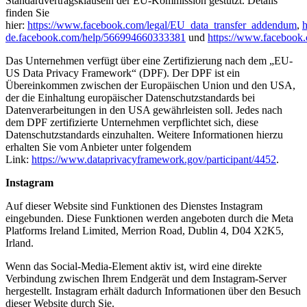
Standardvertragsklauseln der EU-Kommission gestützt. Details
finden Sie
hier:
https://www.facebook.com/legal/EU_data_transfer_addendum
,
h
de.facebook.com/help/566994660333381
und
https://www.facebook.
Das Unternehmen verfügt über eine Zertifizierung nach dem „EU-
US Data Privacy Framework“ (DPF). Der DPF ist ein
Übereinkommen zwischen der Europäischen Union und den USA,
der die Einhaltung europäischer Datenschutzstandards bei
Datenverarbeitungen in den USA gewährleisten soll. Jedes nach
dem DPF zertifizierte Unternehmen verpflichtet sich, diese
Datenschutzstandards einzuhalten. Weitere Informationen hierzu
erhalten Sie vom Anbieter unter folgendem
Link:
https://www.dataprivacyframework.gov/participant/4452
.
Instagram
Auf dieser Website sind Funktionen des Dienstes Instagram
eingebunden. Diese Funktionen werden angeboten durch die Meta
Platforms Ireland Limited, Merrion Road, Dublin 4, D04 X2K5,
Irland.
Wenn das Social-Media-Element aktiv ist, wird eine direkte
Verbindung zwischen Ihrem Endgerät und dem Instagram-Server
hergestellt. Instagram erhält dadurch Informationen über den Besuch
dieser Website durch Sie.